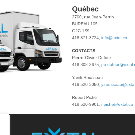
Québec
2700, rue Jean-Perrin
BUREAU 105
G2C 1S9
418 871-3724,
info@extal.ca
CONTACTS
Pierre-Olivier Dufour
418 808-3675,
po.dufour@extal.
Yanik Rousseau
418 520-3050,
y.rousseau@extal
Robert Piché
418 520-9901,
r.piche@extal.ca