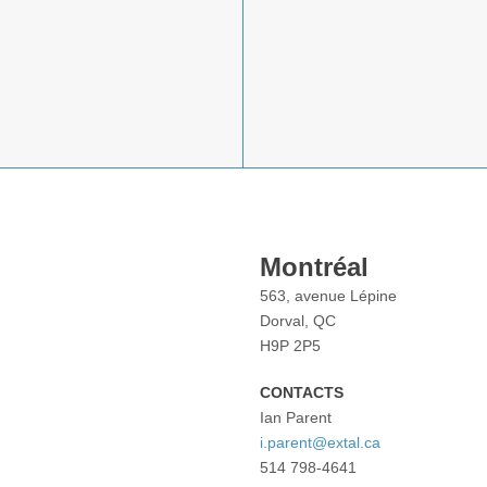
Montréal
563, avenue Lépine
Dorval, QC
H9P 2P5
CONTACTS
Ian Parent
i.parent@extal.ca
514 798-4641